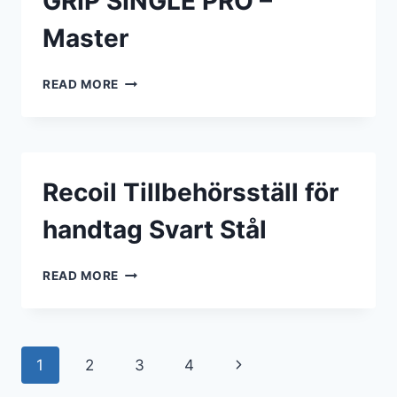
GRIP SINGLE PRO –
Master
GRIP
READ MORE
SINGLE
PRO
–
MASTER
Recoil Tillbehörsställ för
handtag Svart Stål
RECOIL
READ MORE
TILLBEHÖRSSTÄLL
FÖR
HANDTAG
SVART
Page
Next
1
2
3
4
STÅL