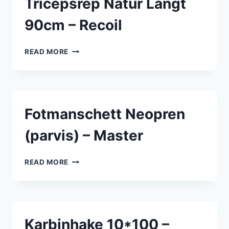
Tricepsrep Natur Långt
90cm – Recoil
TRICEPSREP
READ MORE
NATUR
LÅNGT
90CM
–
RECOIL
Fotmanschett Neopren
(parvis) – Master
FOTMANSCHETT
READ MORE
NEOPREN
(PARVIS)
–
MASTER
Karbinhake 10*100 –