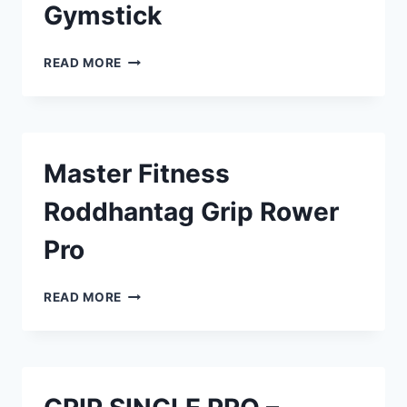
Gymstick
TRICEPSREP
READ MORE
90CM
–
GYMSTICK
Master Fitness
Roddhantag Grip Rower
Pro
MASTER
READ MORE
FITNESS
RODDHANTAG
GRIP
ROWER
PRO