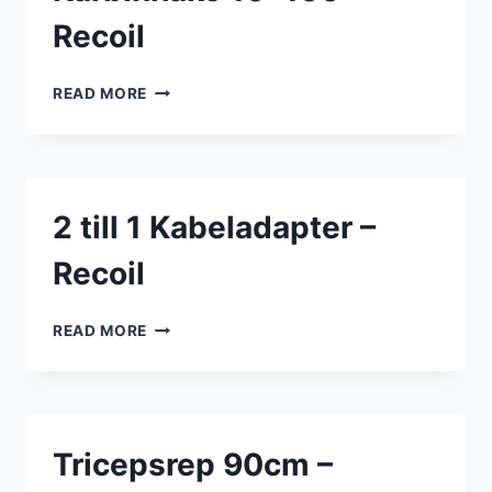
Recoil
KARBINHAKE
READ MORE
10*100
–
RECOIL
2 till 1 Kabeladapter –
Recoil
2
READ MORE
TILL
1
KABELADAPTER
–
RECOIL
Tricepsrep 90cm –