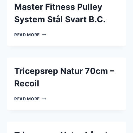
Master Fitness Pulley
System Stål Svart B.C.
MASTER
READ MORE
FITNESS
PULLEY
SYSTEM
STÅL
SVART
Tricepsrep Natur 70cm –
B.C.
Recoil
TRICEPSREP
READ MORE
NATUR
70CM
–
RECOIL