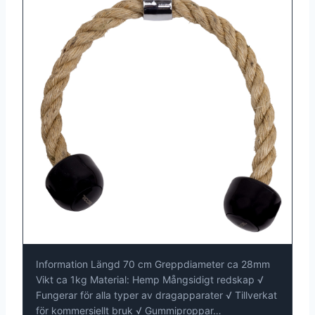
Information Längd 70 cm Greppdiameter ca 28mm
Vikt ca 1kg Material: Hemp Mångsidigt redskap √
Fungerar för alla typer av dragapparater √ Tillverkat
för kommersiellt bruk √ Gummiproppar…