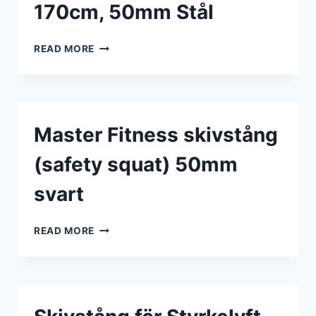
170cm, 50mm Stål
MASTER
READ MORE
FITNESS
TEKNIKSTÅNG
10KG,
170CM,
50MM
Master Fitness skivstång
STÅL
(safety squat) 50mm
svart
MASTER
READ MORE
FITNESS
SKIVSTÅNG
(SAFETY
SQUAT)
50MM