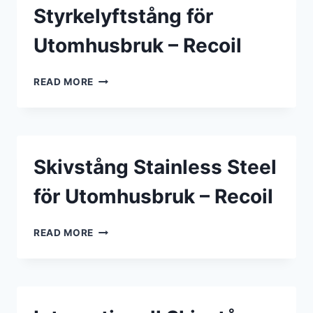
Styrkelyftstång för
Utomhusbruk – Recoil
STYRKELYFTSTÅNG
READ MORE
FÖR
UTOMHUSBRUK
–
RECOIL
Skivstång Stainless Steel
för Utomhusbruk – Recoil
SKIVSTÅNG
READ MORE
STAINLESS
STEEL
FÖR
UTOMHUSBRUK
–