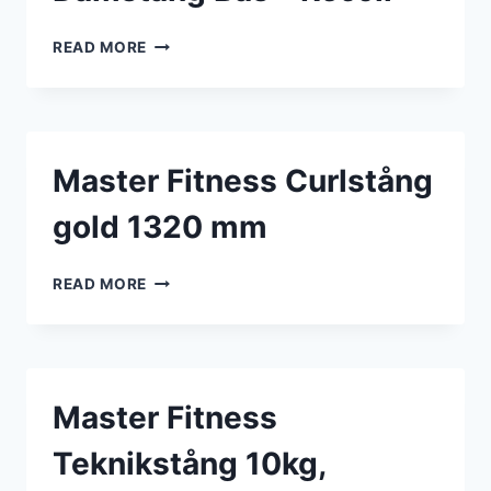
DAMSTÅNG
READ MORE
BAS
–
RECOIL
Master Fitness Curlstång
gold 1320 mm
MASTER
READ MORE
FITNESS
CURLSTÅNG
GOLD
1320
MM
Master Fitness
Teknikstång 10kg,