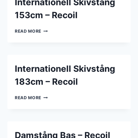
Internationell Skivstång
RECOIL
153cm – Recoil
INTERNATIONELL
READ MORE
SKIVSTÅNG
153CM
–
RECOIL
Internationell Skivstång
183cm – Recoil
INTERNATIONELL
READ MORE
SKIVSTÅNG
183CM
–
RECOIL
Damstång Bas – Recoil