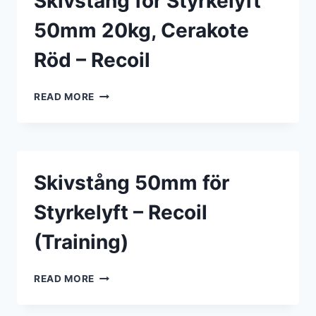
Skivstång för Styrkelyft
SVART
50mm 20kg, Cerakote
Röd – Recoil
SKIVSTÅNG
READ MORE
FÖR
STYRKELYFT
50MM
20KG,
CERAKOTE
Skivstång 50mm för
RÖD
–
Styrkelyft – Recoil
RECOIL
(Training)
SKIVSTÅNG
READ MORE
50MM
FÖR