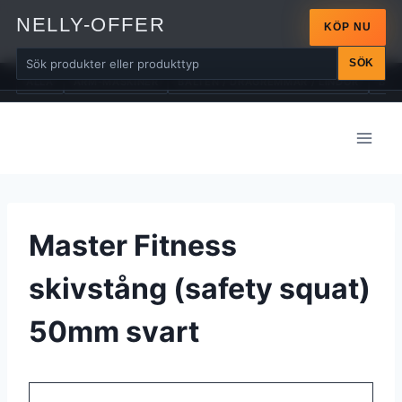
NELLY-OFFER
KÖP NU
SÖK
ALLA
ARM-MASKINER
BÄLTEN / DRAGREMMAR / LINDOR
BÄN
Skip
to
content
Master Fitness
skivstång (safety squat)
50mm svart