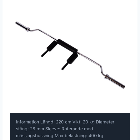
Information Längd: 220 cm Vikt: 20 kg Diameter
stång: 28 mm Sleeve: Roterande med
mässingsbussning Max belastning: 400 kg