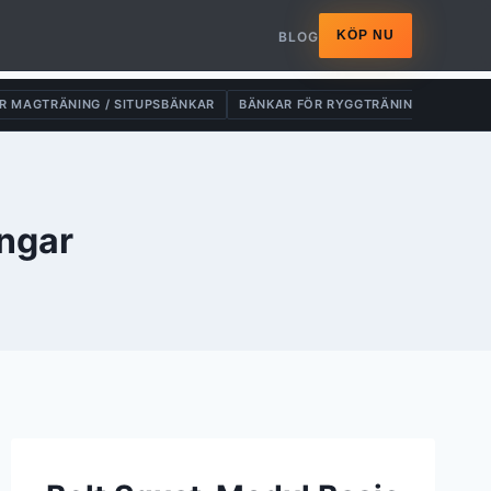
KÖP NU
BLOG
R MAGTRÄNING / SITUPSBÄNKAR
BÄNKAR FÖR RYGGTRÄNING
DRAG-
ingar