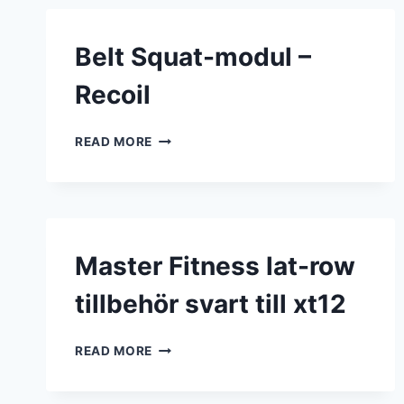
–
RECOIL
Belt Squat-modul –
Recoil
BELT
READ MORE
SQUAT-
MODUL
–
RECOIL
Master Fitness lat-row
tillbehör svart till xt12
MASTER
READ MORE
FITNESS
LAT-
ROW