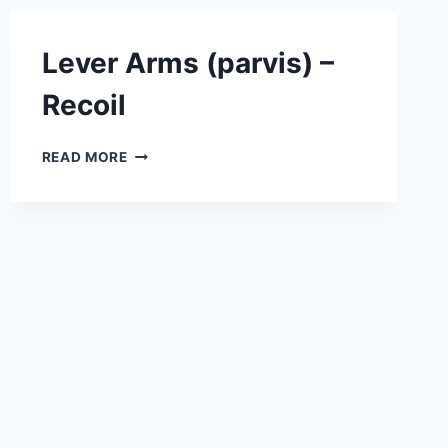
Lever Arms (parvis) –
Recoil
LEVER
READ MORE
ARMS
(PARVIS)
–
RECOIL