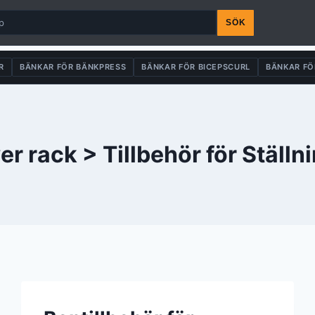
SÖK
R
BÄNKAR FÖR BÄNKPRESS
BÄNKAR FÖR BICEPSCURL
BÄNKAR FÖ
r rack > Tillbehör för Ställn