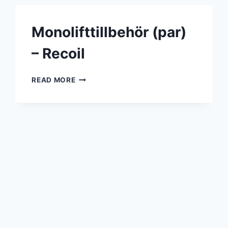
X16/18/19/22
(EN
ARM)
Monolifttillbehör (par)
– Recoil
MONOLIFTTILLBEHÖR
READ MORE
(PAR)
–
RECOIL