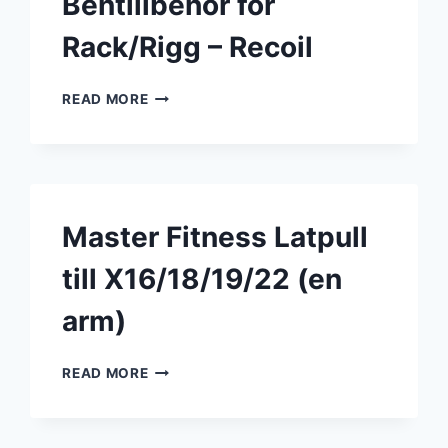
Bentillbehör för
Rack/Rigg – Recoil
BENTILLBEHÖR
READ MORE
FÖR
RACK/RIGG
–
RECOIL
Master Fitness Latpull
till X16/18/19/22 (en
arm)
MASTER
READ MORE
FITNESS
LATPULL
TILL