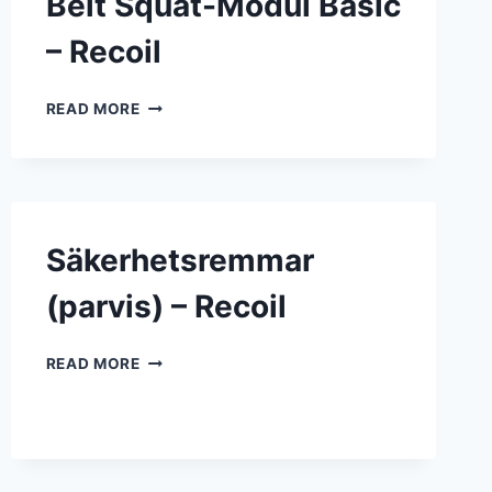
Belt Squat-Modul Basic
– Recoil
BELT
READ MORE
SQUAT-
MODUL
BASIC
–
RECOIL
Säkerhetsremmar
(parvis) – Recoil
SÄKERHETSREMMAR
READ MORE
(PARVIS)
–
RECOIL