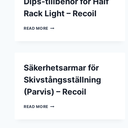
Dips-tillbehör för Half
Rack Light – Recoil
DIPS-
READ MORE
TILLBEHÖR
FÖR
HALF
RACK
LIGHT
–
Säkerhetsarmar för
RECOIL
Skivstångsställning
(Parvis) – Recoil
SÄKERHETSARMAR
READ MORE
FÖR
SKIVSTÅNGSSTÄLLNING
(PARVIS)