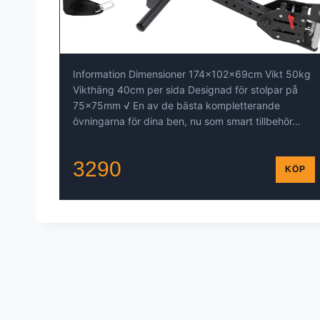
Information Dimensioner 174x102x69cm Vikt 50kg
Vikthäng 40cm per sida Designad för stolpar på
75x75mm √ En av de bästa kompletterande
övningarna för dina ben, nu som smart tillbehör…
3290
KÖP