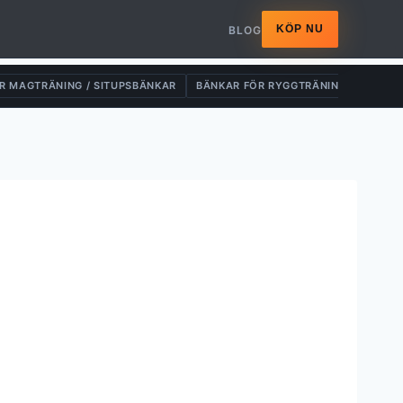
KÖP NU
BLOG
R MAGTRÄNING / SITUPSBÄNKAR
BÄNKAR FÖR RYGGTRÄNING
DRAG-