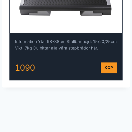
Information Yta: 98*38cm Ställbar höjd: 15/20/25cm
Vikt: 7kg Du hittar alla våra stepbrädor här.
1090
KÖP