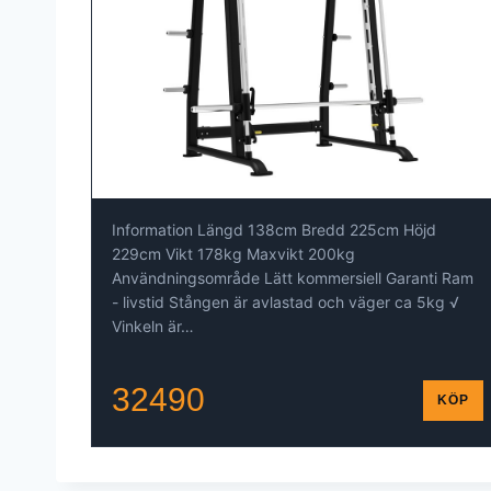
Information Längd 138cm Bredd 225cm Höjd
229cm Vikt 178kg Maxvikt 200kg
Användningsområde Lätt kommersiell Garanti Ram
- livstid Stången är avlastad och väger ca 5kg √
Vinkeln är…
32490
KÖP