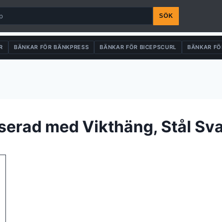
SÖK
R
BÄNKAR FÖR BÄNKPRESS
BÄNKAR FÖR BICEPSCURL
BÄNKAR FÖ
erad med Vikthäng, Stål Sva