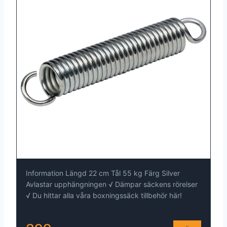
Information Längd 22 cm Tål 55 kg Färg Silver
Avlastar upphängningen √ Dämpar säckens rörelser
√ Du hittar alla våra boxningssäck tillbehör här!