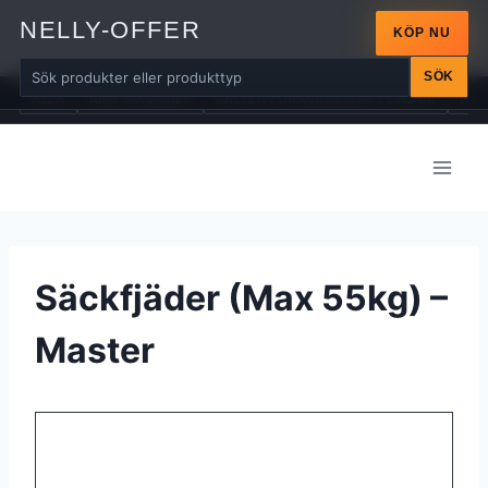
NELLY-OFFER
KÖP NU
SÖK
ALLA
ARM-MASKINER
BÄLTEN / DRAGREMMAR / LINDOR
BÄN
Skip
to
content
Säckfjäder (Max 55kg) –
Master