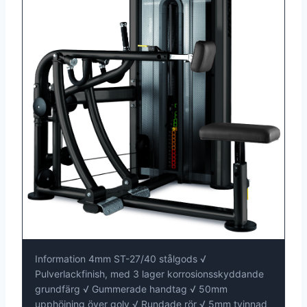
Information 4mm ST-27/40 stålgods √
Pulverlackfinish, med 3 lager korrosionsskyddande
grundfärg √ Gummerade handtag √ 50mm
upphöjning över golv √ Rundade rör √ 5mm tvinnad