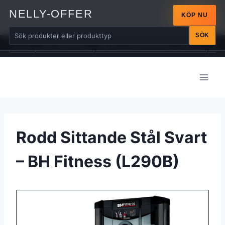
NELLY-OFFER
KÖP NU
SÖK
ALLA
ARM-MASKINER
BÄLTEN / DRAGREMMAR / LINDOR
BÄN
Skip
to
content
Rodd Sittande Stål Svart
– BH Fitness (L290B)