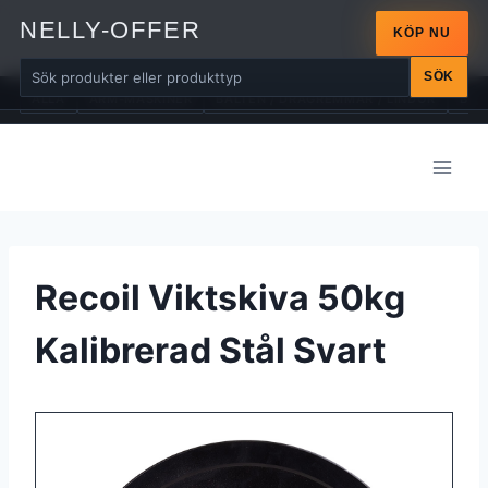
NELLY-OFFER
KÖP NU
SÖK
ALLA
ARM-MASKINER
BÄLTEN / DRAGREMMAR / LINDOR
BÄN
Skip
to
content
Recoil Viktskiva 50kg
Kalibrerad Stål Svart