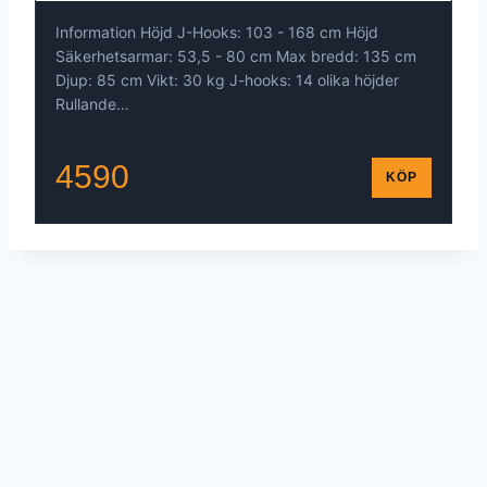
Information Höjd J-Hooks: 103 - 168 cm Höjd
Säkerhetsarmar: 53,5 - 80 cm Max bredd: 135 cm
Djup: 85 cm Vikt: 30 kg J-hooks: 14 olika höjder
Rullande…
4590
KÖP
© 2026 - WordPress Theme by
Kadence WP