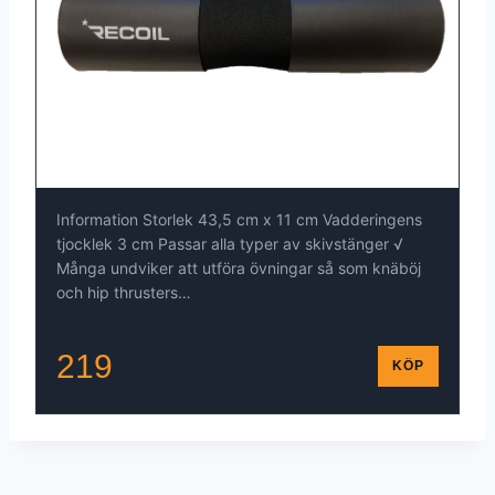
Information Storlek 43,5 cm x 11 cm Vadderingens
tjocklek 3 cm Passar alla typer av skivstänger √
Många undviker att utföra övningar så som knäböj
och hip thrusters…
219
KÖP