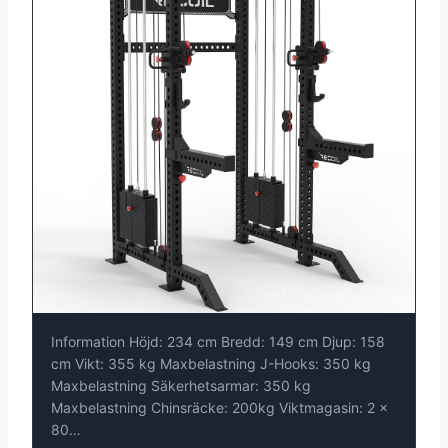
Information Höjd: 234 cm Bredd: 149 cm Djup: 158
cm Vikt: 355 kg Maxbelastning J-Hooks: 350 kg
Maxbelastning Säkerhetsarmar: 350 kg
Maxbelastning Chinsräcke: 200kg Viktmagasin: 2 x
80…