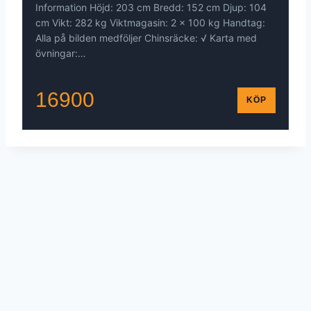
Information Höjd: 203 cm Bredd: 152 cm Djup: 104
cm Vikt: 282 kg Viktmagasin: 2 x 100 kg Handtag:
Alla på bilden medföljer Chinsräcke: √ Karta med
övningar:…
16900
KÖP
© 2026 - WordPress Theme by
Kadence WP