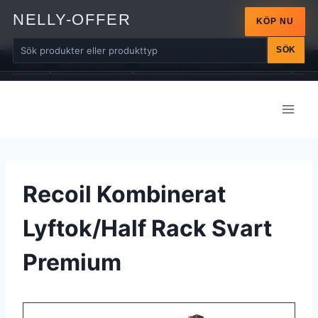
NELLY-OFFER
KÖP NU
SÖK
ALLA
ARM-MASKINER
BÄLTEN / DRAGREMMAR / LINDOR
BÄN
Skip
to
content
Recoil Kombinerat
Lyftok/Half Rack Svart
Premium