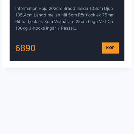
Information Höjd 202cm Bredd Insida 103cm Djup
135,4cm Längd mellan hål 5cm Rör tjocklek 75mm
Ribba tjocklek 8cm Vikthållare 25cm höga Vikt Ca
100kg J-hooks ingår √ Passar…
6890
KÖP
© 2026 - WordPress Theme by
Kadence WP