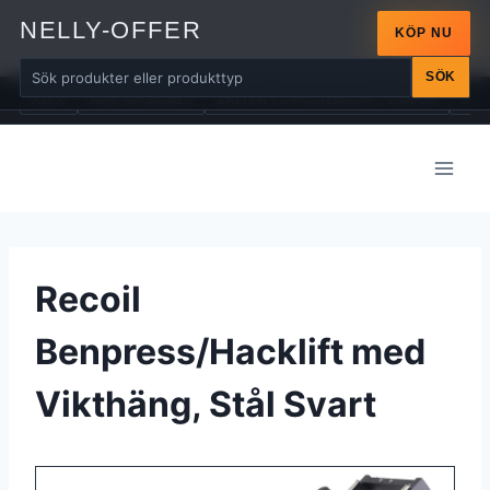
NELLY-OFFER
KÖP NU
SÖK
ALLA
ARM-MASKINER
BÄLTEN / DRAGREMMAR / LINDOR
BÄN
Skip
to
content
Recoil
Benpress/Hacklift med
Vikthäng, Stål Svart