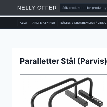
NELLY-OFFER
ALLA
ARM-MASKINER
BÄLTEN / DRAGREMMAR / LINDO
Skip
to
content
Paralletter Stål (Parvis)