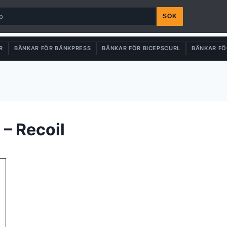
SÖK
R
BÄNKAR FÖR BÄNKPRESS
BÄNKAR FÖR BICEPSCURL
BÄNKAR FÖ
 – Recoil