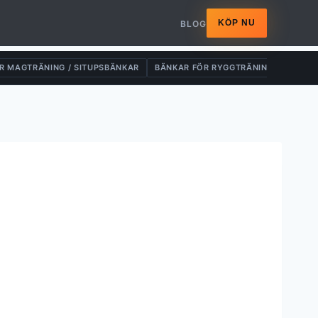
KÖP NU
BLOG
R MAGTRÄNING / SITUPSBÄNKAR
BÄNKAR FÖR RYGGTRÄNING
DRAG-