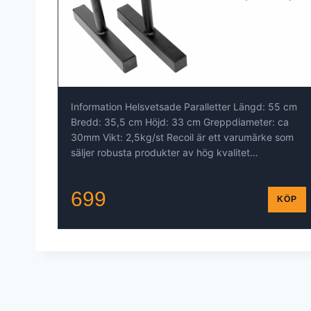
Information Helsvetsade Paralletter Längd: 55 cm
Bredd: 35,5 cm Höjd: 33 cm Greppdiameter: ca
30mm Vikt: 2,5kg/st Recoil är ett varumärke som
säljer robusta produkter av hög kvalitet…
699
KÖP