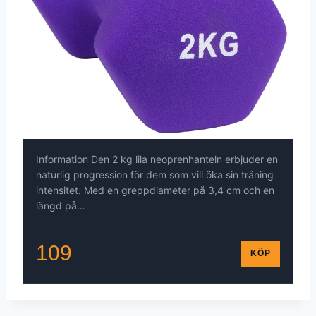
Information Den 2 kg lila neoprenhanteln erbjuder en
naturlig progression för dem som vill öka sin träning
intensitet. Med en greppdiameter på 3,4 cm och en
längd på…
109
KÖP