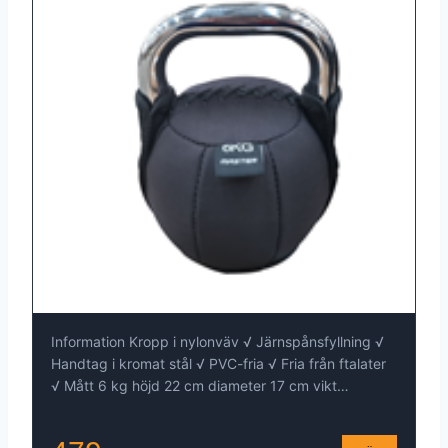
Information Kropp i nylonväv √ Järnspånsfyllning √
Handtag i kromat stål √ PVC-fria √ Fria från ftalater
√ Mått 6 kg höjd 22 cm diameter 17 cm vikt…