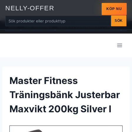
NELLY-OFFER
KÖP NU
SÖK
ALLA
ARM-MASKINER
BÄLTEN / DRAGREMMAR / LINDOR
BÄN
Skip
to
content
Master Fitness
Träningsbänk Justerbar
Maxvikt 200kg Silver I