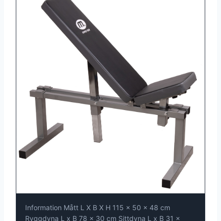
Information Mått L X B X H 115 x 50 x 48 cm
Ryggdyna L x B 78 x 30 cm Sittdyna L x B 31 x