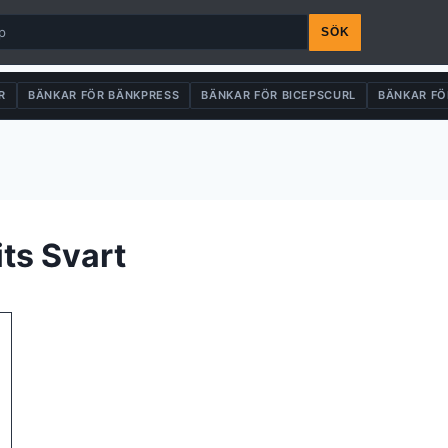
SÖK
R
BÄNKAR FÖR BÄNKPRESS
BÄNKAR FÖR BICEPSCURL
BÄNKAR FÖ
ts Svart