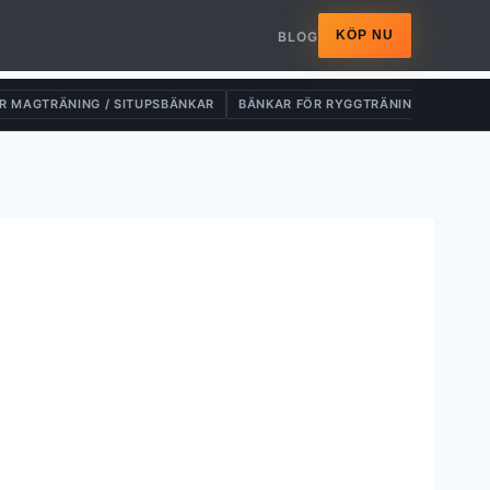
KÖP NU
BLOG
R MAGTRÄNING / SITUPSBÄNKAR
BÄNKAR FÖR RYGGTRÄNING
DRAG-