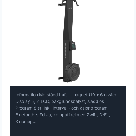
Information Motstånd Luft + magnet (10 + 6 nivåer)
Display 5,5” LCD, bakgrundsbelyst, sladdlös
Program 8 st, inkl. intervall- och kaloriprogram
Bluetooth-stöd Ja, kompatibel med Zwift, D-Fit,
Kinomap…