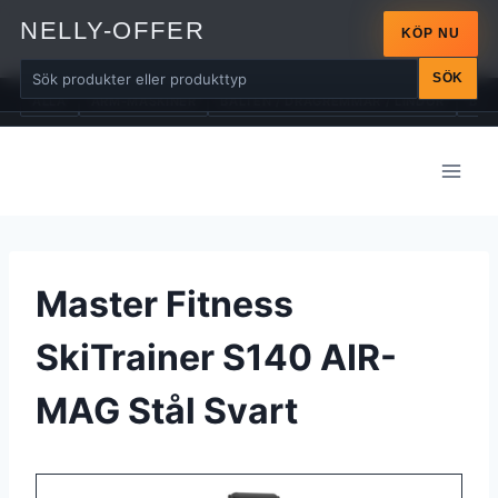
NELLY-OFFER
KÖP NU
SÖK
ALLA
ARM-MASKINER
BÄLTEN / DRAGREMMAR / LINDOR
BÄN
Skip
to
content
Master Fitness
SkiTrainer S140 AIR-
MAG Stål Svart