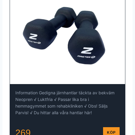
Information Gedigna järnhantlar täckta av bekväm
Neopren √ Luktfria √ Passar lika bra i
hemmagymmet som rehabkliniken √ Obs! Säljs
Parvis! √ Du hittar alla våra hantlar här!
269
KÖP