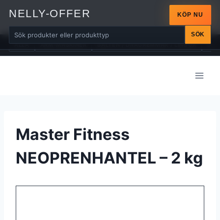
NELLY-OFFER
KÖP NU
SÖK
ALLA
ARM-MASKINER
BÄLTEN / DRAGREMMAR / LINDOR
BÄN
Skip
to
content
Master Fitness
NEOPRENHANTEL – 2 kg