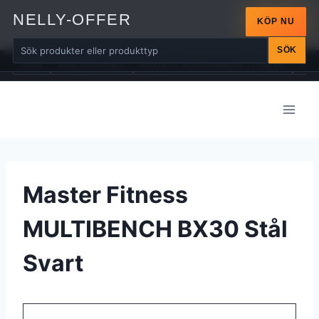
NELLY-OFFER
KÖP NU
SÖK
ALLA
ARM-MASKINER
BÄLTEN / DRAGREMMAR / LINDOR
BÄN
Skip
to
content
Master Fitness
MULTIBENCH BX30 Stål
Svart