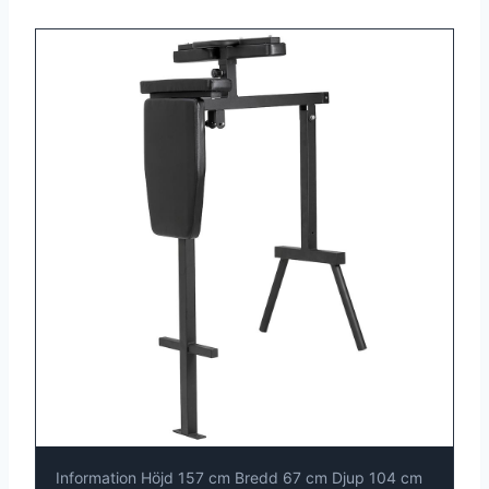
Information Höjd 157 cm Bredd 67 cm Djup 104 cm