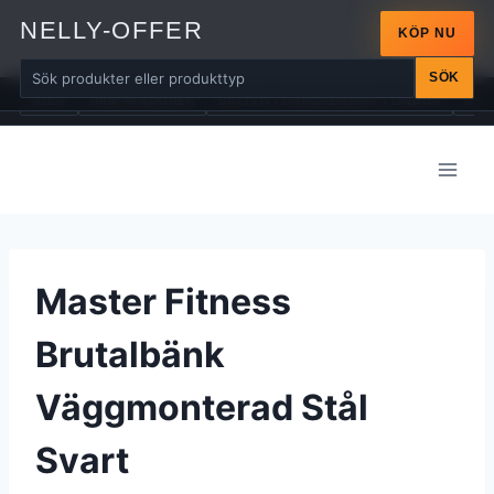
NELLY-OFFER
KÖP NU
SÖK
ALLA
ARM-MASKINER
BÄLTEN / DRAGREMMAR / LINDOR
BÄN
Skip
to
content
Master Fitness
Brutalbänk
Väggmonterad Stål
Svart