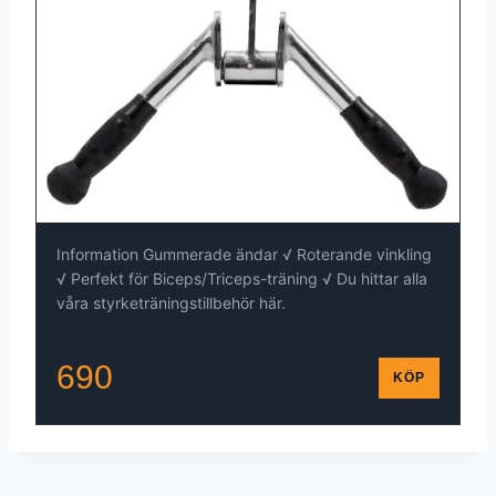
Information Gummerade ändar √ Roterande vinkling
√ Perfekt för Biceps/Triceps-träning √ Du hittar alla
våra styrketräningstillbehör här.
690
KÖP