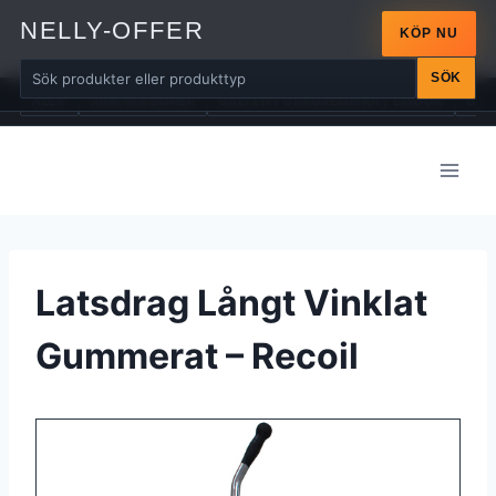
NELLY-OFFER
KÖP NU
SÖK
ALLA
ARM-MASKINER
BÄLTEN / DRAGREMMAR / LINDOR
BÄN
Skip
to
content
Latsdrag Långt Vinklat
Gummerat – Recoil