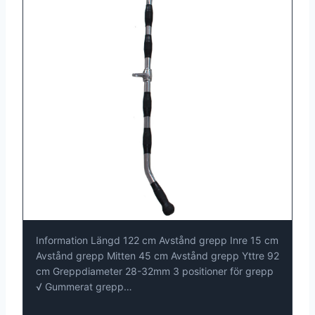
Information Längd 122 cm Avstånd grepp Inre 15 cm
Avstånd grepp Mitten 45 cm Avstånd grepp Yttre 92
cm Greppdiameter 28-32mm 3 positioner för grepp
√ Gummerat grepp…