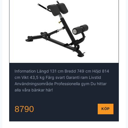
Information Längd 131 cm Bredd 749 cm Höjd 814
cm Vikt 43,5 kg Färg svart Garanti ram Livstid
Användningsområde Professionella gym Du hittar
alla våra bänkar här!
8790
KÖP