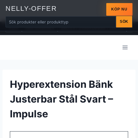
NELLY-OFFER
KÖP NU
SÖK
ALLA
ARM-MASKINER
BÄLTEN / DRAGREMMAR / LINDOR
BÄN
Skip
to
content
Hyperextension Bänk
Justerbar Stål Svart –
Impulse