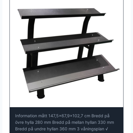
Information mått 147,5x67,9x102,7 cm Bredd på
övre hylla 280 mm Bredd på mellan hyllan 330 mm
Bredd på undre hyllan 360 mm 3 våningsplan √