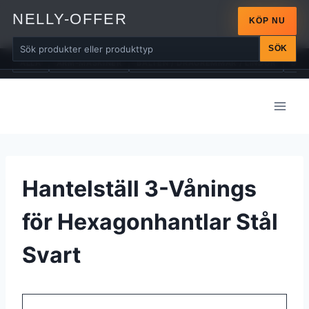
NELLY-OFFER
KÖP NU
SÖK
ALLA
ARM-MASKINER
BÄLTEN / DRAGREMMAR / LINDOR
BÄN
Skip
to
content
Hantelställ 3-Vånings
för Hexagonhantlar Stål
Svart