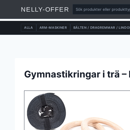
NELLY-OFFER
ALLA
ARM-MASKINER
BÄLTEN / DRAGREMMAR / LINDO
Skip
to
content
Gymnastikringar i trä –