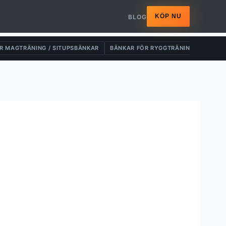
KÖP NU
BLOG
R MAGTRÄNING / SITUPSBÄNKAR
BÄNKAR FÖR RYGGTRÄNING
DRAG-