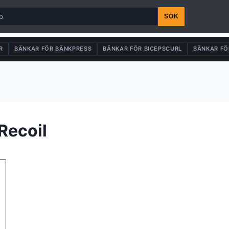
SÖK
R
BÄNKAR FÖR BÄNKPRESS
BÄNKAR FÖR BICEPSCURL
BÄNKAR FÖ
 Recoil