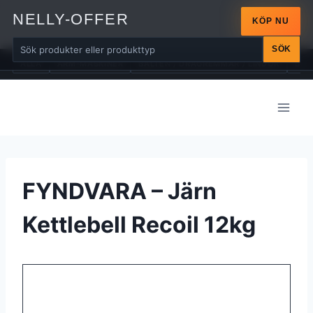
NELLY-OFFER
KÖP NU
SÖK
ALLA
ARM-MASKINER
BÄLTEN / DRAGREMMAR / LINDOR
BÄN
Skip
to
content
FYNDVARA – Järn
Kettlebell Recoil 12kg