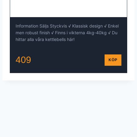
Information Säljs Styckvis √ Klassisk design √ Enkel
men robust finish √ Finns i vikterna 4kg-40kg √ Du
hittar alla våra kettlebells här!
409
KÖP