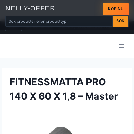
NELLY-OFFER
KÖP NU
SÖK
ALLA
ARM-MASKINER
BÄLTEN / DRAGREMMAR / LINDOR
BÄN
Skip
to
content
FITNESSMATTA PRO
140 X 60 X 1,8 – Master