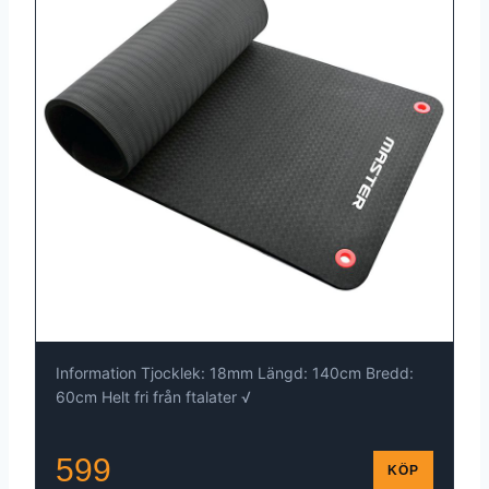
Information Tjocklek: 18mm Längd: 140cm Bredd:
60cm Helt fri från ftalater √
599
KÖP