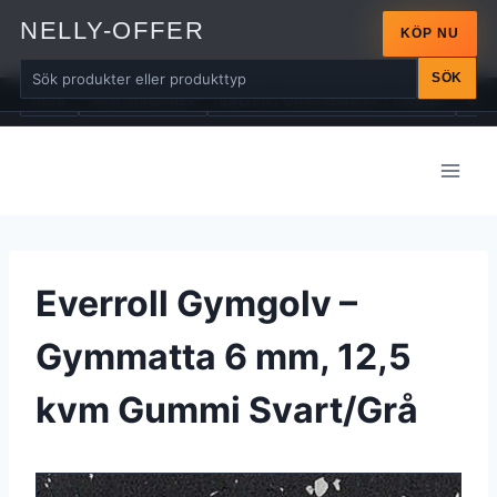
NELLY-OFFER
KÖP NU
SÖK
ALLA
ARM-MASKINER
BÄLTEN / DRAGREMMAR / LINDOR
BÄN
Skip
to
content
Everroll Gymgolv –
Gymmatta 6 mm, 12,5
kvm Gummi Svart/Grå