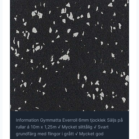
Information Gymmatta Everroll 6mm tjocklek Säljs på
rullar á 10m x 1,25m √ Mycket slittålig √ Svart
grundfärg med flingor i grått √ Mycket god