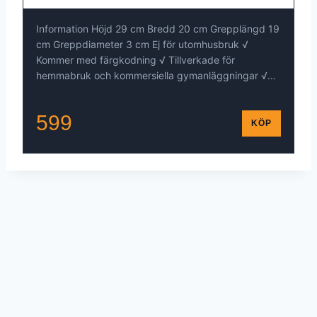
Information Höjd 29 cm Bredd 20 cm Grepplängd 19
cm Greppdiameter 3 cm Ej för utomhusbruk √
Kommer med färgkodning √ Tillverkade för
hemmabruk och kommersiella gymanläggningar √…
599
KÖP
© 2026 - WordPress Theme by
Kadence WP