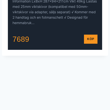
Information LxBxH 287x94x211cm Vikt 49kg Lastas
med 25mm viktskivor (kompatibel med 50mm-
viktskivor via adapter, säljs separat) √ Kommer med
2 handtag och en fotmanschett √ Designad för
hemmabruk…
7689
KÖP
© 2026 - WordPress Theme by
Kadence WP