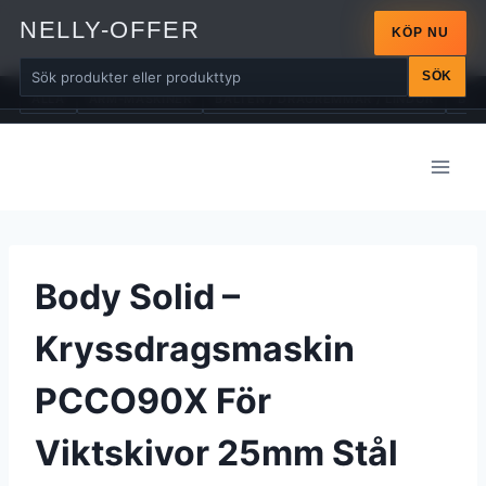
NELLY-OFFER
KÖP NU
SÖK
ALLA
ARM-MASKINER
BÄLTEN / DRAGREMMAR / LINDOR
BÄN
Skip
to
content
Body Solid –
Kryssdragsmaskin
PCCO90X För
Viktskivor 25mm Stål