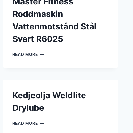
Master Fitness
Roddmaskin
Vattenmotstånd Stål
Svart R6025
MASTER
READ MORE
FITNESS
RODDMASKIN
VATTENMOTSTÅND
STÅL
SVART
R6025
Kedjeolja Weldlite
Drylube
KEDJEOLJA
READ MORE
WELDLITE