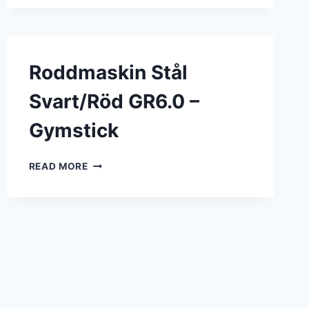
DRYLUBE
Roddmaskin Stål
Svart/Röd GR6.0 –
Gymstick
RODDMASKIN
READ MORE
STÅL
SVART/RÖD
GR6.0
–
GYMSTICK