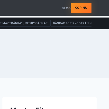
KÖP NU
BLOG
R MAGTRÄNING / SITUPSBÄNKAR
BÄNKAR FÖR RYGGTRÄNING
DRAG-