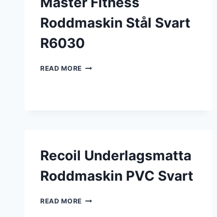
Master Fitness
Roddmaskin Stål Svart
R6030
MASTER
READ MORE
FITNESS
RODDMASKIN
STÅL
SVART
R6030
Recoil Underlagsmatta
Roddmaskin PVC Svart
RECOIL
READ MORE
UNDERLAGSMATTA