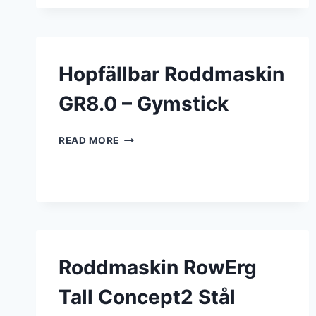
RODDMASKIN
PVC
SVART
Hopfällbar Roddmaskin
GR8.0 – Gymstick
HOPFÄLLBAR
READ MORE
RODDMASKIN
GR8.0
–
GYMSTICK
Roddmaskin RowErg
Tall Concept2 Stål