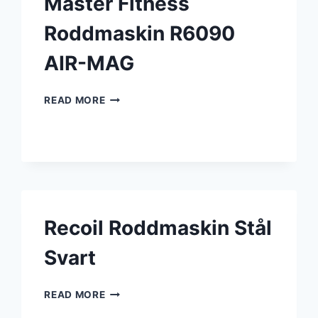
Master Fitness
Roddmaskin R6090
AIR-MAG
MASTER
READ MORE
FITNESS
RODDMASKIN
R6090
AIR-
MAG
Recoil Roddmaskin Stål
Svart
RECOIL
READ MORE
RODDMASKIN