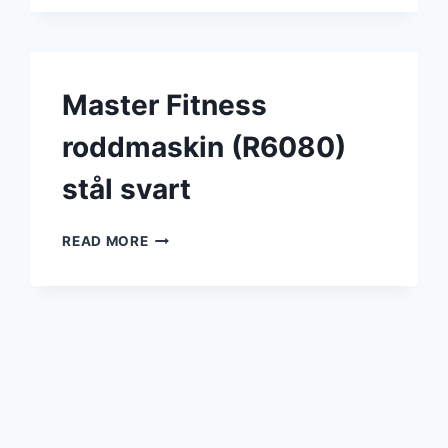
STÅL
SVART
Master Fitness
roddmaskin (R6080)
stål svart
MASTER
READ MORE
FITNESS
RODDMASKIN
(R6080)
STÅL
SVART