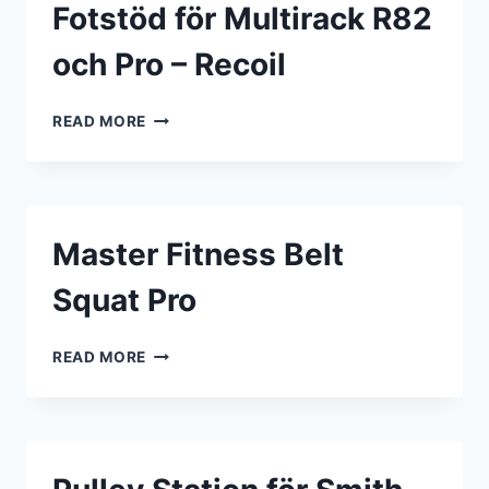
Fotstöd för Multirack R82
RECOIL
och Pro – Recoil
FOTSTÖD
READ MORE
FÖR
MULTIRACK
R82
OCH
PRO
Master Fitness Belt
–
RECOIL
Squat Pro
MASTER
READ MORE
FITNESS
BELT
SQUAT
PRO