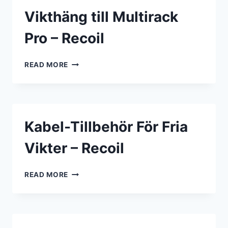
PRO
Vikthäng till Multirack
–
RECOIL
Pro – Recoil
VIKTHÄNG
READ MORE
TILL
MULTIRACK
PRO
–
RECOIL
Kabel-Tillbehör För Fria
Vikter – Recoil
KABEL-
READ MORE
TILLBEHÖR
FÖR
FRIA
VIKTER
–