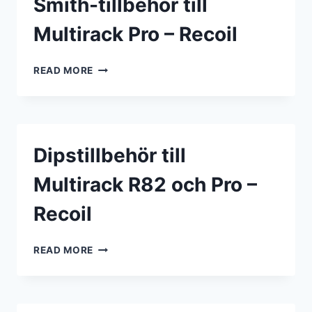
Smith-tillbehör till
–
RECOIL
Multirack Pro – Recoil
SMITH-
READ MORE
TILLBEHÖR
TILL
MULTIRACK
PRO
–
Dipstillbehör till
RECOIL
Multirack R82 och Pro –
Recoil
DIPSTILLBEHÖR
READ MORE
TILL
MULTIRACK
R82
OCH