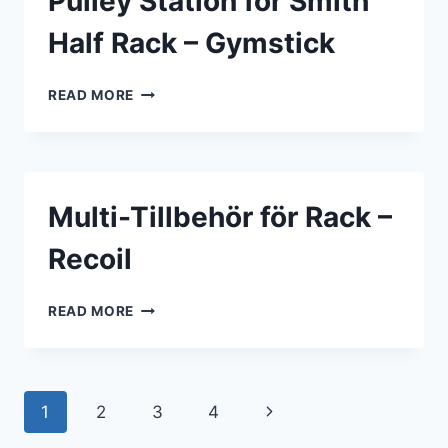
Pulley Station för Smith
Half Rack – Gymstick
PULLEY
READ MORE
STATION
FÖR
SMITH
HALF
RACK
Multi-Tillbehör för Rack –
–
GYMSTICK
Recoil
MULTI-
READ MORE
TILLBEHÖR
FÖR
RACK
–
Page
Next
1
2
3
4
RECOIL