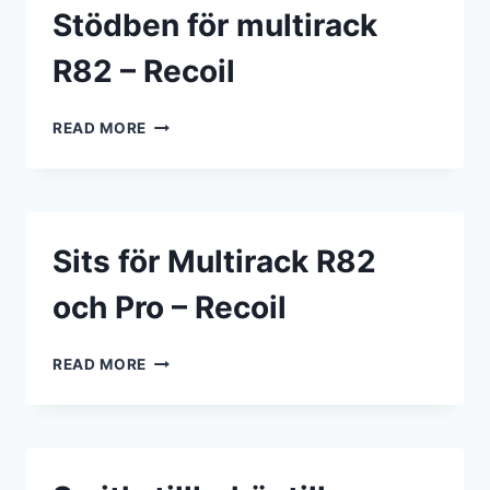
Stödben för multirack
R82 – Recoil
STÖDBEN
READ MORE
FÖR
MULTIRACK
R82
–
RECOIL
Sits för Multirack R82
och Pro – Recoil
SITS
READ MORE
FÖR
MULTIRACK
R82
OCH
PRO