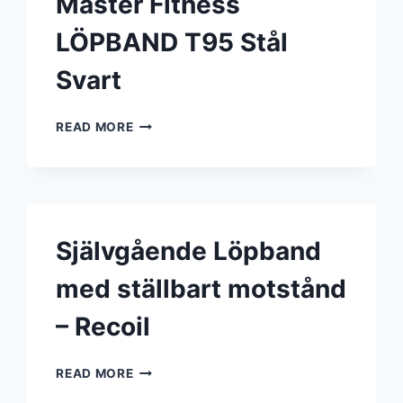
Master Fitness
LÖPBAND T95 Stål
Svart
MASTER
READ MORE
FITNESS
LÖPBAND
T95
STÅL
SVART
Självgående Löpband
med ställbart motstånd
– Recoil
SJÄLVGÅENDE
READ MORE
LÖPBAND