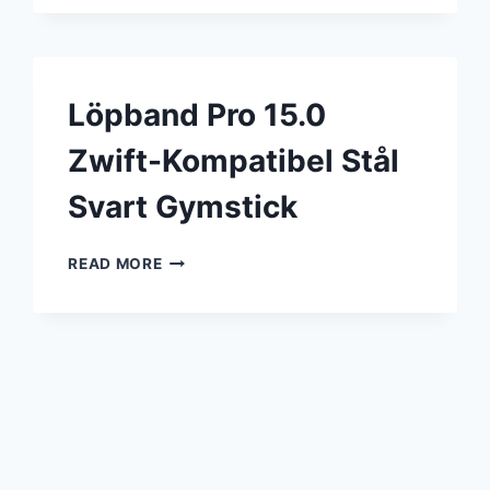
MED
STÄLLBART
MOTSTÅND
–
RECOIL
Löpband Pro 15.0
Zwift-Kompatibel Stål
Svart Gymstick
LÖPBAND
READ MORE
PRO
15.0
ZWIFT-
KOMPATIBEL
STÅL
SVART
GYMSTICK