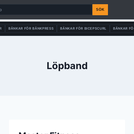
SÖK
R
BÄNKAR FÖR BÄNKPRESS
BÄNKAR FÖR BICEPSCURL
BÄNKAR FÖ
Löpband