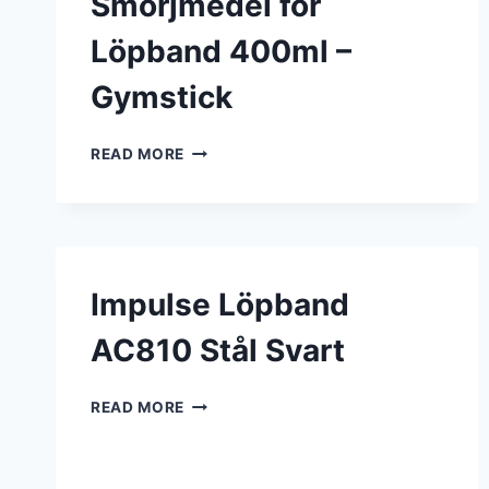
Smörjmedel för
Löpband 400ml –
Gymstick
SMÖRJMEDEL
READ MORE
FÖR
LÖPBAND
400ML
–
GYMSTICK
Impulse Löpband
AC810 Stål Svart
IMPULSE
READ MORE
LÖPBAND
AC810
STÅL