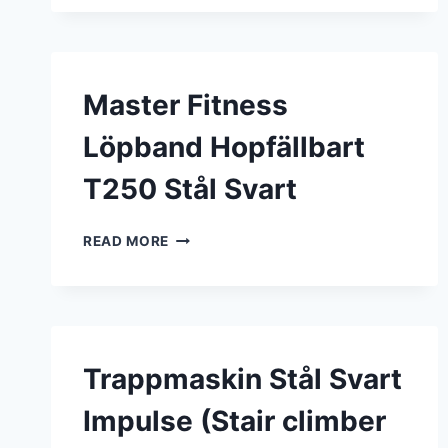
SVART
Master Fitness
Löpband Hopfällbart
T250 Stål Svart
MASTER
READ MORE
FITNESS
LÖPBAND
HOPFÄLLBART
T250
STÅL
SVART
Trappmaskin Stål Svart
Impulse (Stair climber