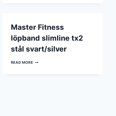
STÅL
BH
FITNESS
(RUNLAB
PLUS)
Master Fitness
–
UTFÖRSÄLJNING
löpband slimline tx2
stål svart/silver
MASTER
READ MORE
FITNESS
LÖPBAND
SLIMLINE
TX2
STÅL
SVART/SILVER