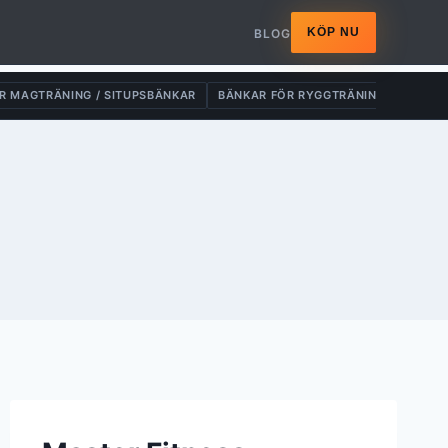
KÖP NU
BLOG
R MAGTRÄNING / SITUPSBÄNKAR
BÄNKAR FÖR RYGGTRÄNING
DRAG-