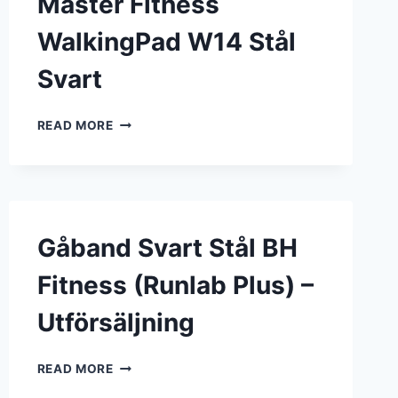
Master Fitness
WalkingPad W14 Stål
Svart
MASTER
READ MORE
FITNESS
WALKINGPAD
W14
STÅL
SVART
Gåband Svart Stål BH
Fitness (Runlab Plus) –
Utförsäljning
GÅBAND
READ MORE
SVART