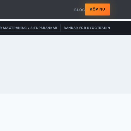
KÖP NU
BLOG
R MAGTRÄNING / SITUPSBÄNKAR
BÄNKAR FÖR RYGGTRÄNING
DRAG-