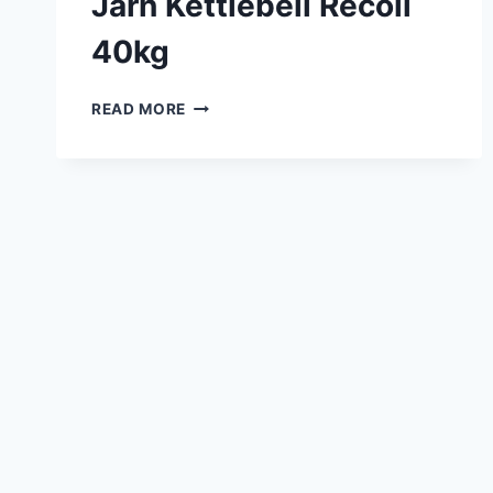
Järn Kettlebell Recoil
40kg
JÄRN
READ MORE
KETTLEBELL
RECOIL
40KG