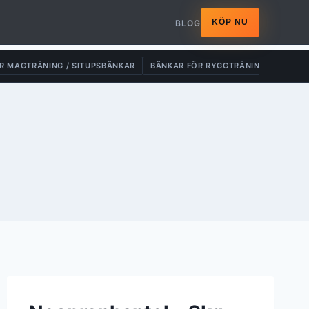
KÖP NU
BLOG
R MAGTRÄNING / SITUPSBÄNKAR
BÄNKAR FÖR RYGGTRÄNING
DRAG-