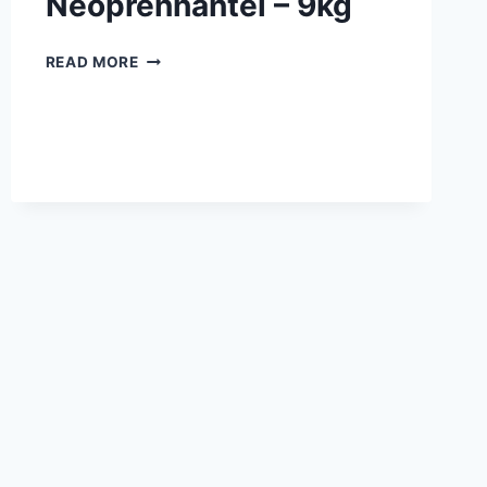
Neoprenhantel – 9kg
NEOPRENHANTEL
READ MORE
–
9KG