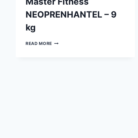
Master Fitness
NEOPRENHANTEL – 9
kg
MASTER
READ MORE
FITNESS
NEOPRENHANTEL
–
9
KG