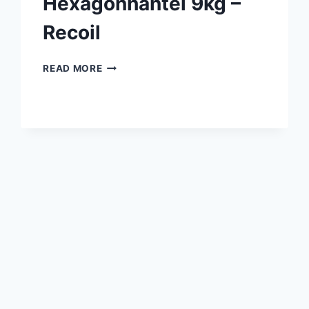
Hexagonhantel 9kg –
Recoil
HEXAGONHANTEL
READ MORE
9KG
–
RECOIL