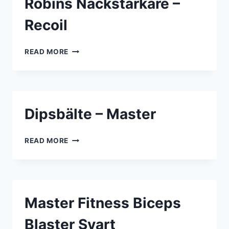
Robins Nackstärkare –
Recoil
ROBINS
READ MORE
NACKSTÄRKARE
–
RECOIL
Dipsbälte – Master
DIPSBÄLTE
READ MORE
–
MASTER
Master Fitness Biceps
Blaster Svart