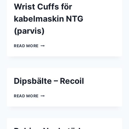
Wrist Cuffs för
kabelmaskin NTG
(parvis)
WRIST
READ MORE
CUFFS
FÖR
KABELMASKIN
NTG
(PARVIS)
Dipsbälte – Recoil
DIPSBÄLTE
READ MORE
–
RECOIL