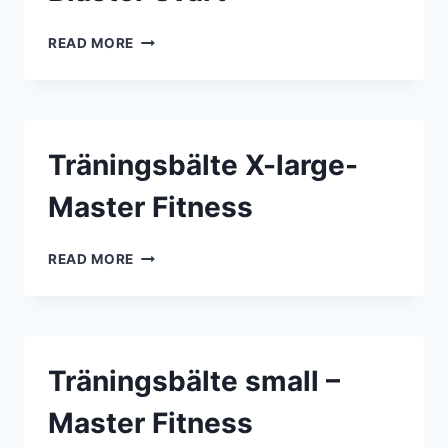
MASTER
READ MORE
FITNESS
BICEPS
BLASTER
SVART
Träningsbälte X-large-
Master Fitness
TRÄNINGSBÄLTE
READ MORE
X-
LARGE-
MASTER
FITNESS
Träningsbälte small –
Master Fitness