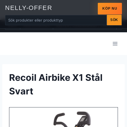
NELLY-OFFER
KÖP NU
SÖK
ALLA
ARM-MASKINER
BÄLTEN / DRAGREMMAR / LINDOR
BÄN
Skip
to
content
Recoil Airbike X1 Stål
Svart