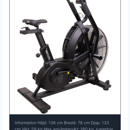
Information Höjd: 136 cm Bredd: 78 cm Djup: 133
cm Vikt: 59 kg Max användarvikt: 180 kg Justerbar