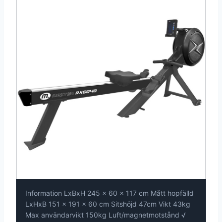
Information LxBxH 245 x 60 x 117 cm Mått hopfälld
LxHxB 151 x 191 x 60 cm Sitshöjd 47cm Vikt 43kg
Max användarvikt 150kg Luft/magnetmotstånd √