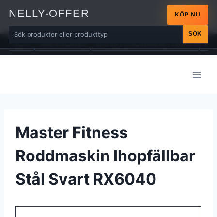
NELLY-OFFER
KÖP NU
SÖK
ALLA
ARM-MASKINER
BÄLTEN / DRAGREMMAR / LINDOR
BÄN
Skip
to
content
Master Fitness
Roddmaskin Ihopfällbar
Stål Svart RX6040